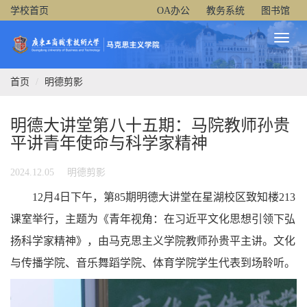
学校首页
OA办公
教务系统
图书馆
Toggl
Naviga
首页
明德剪影
明德大讲堂第八十五期：马院教师孙贵
平讲青年使命与科学家精神
2024.12.05
明德剪影
12月4日下午，第85期明德大讲堂在星湖校区致知楼213
课室举行，主题为《青年视角：在习近平文化思想引领下弘
扬科学家精神》，由马克思主义学院教师孙贵平主讲。文化
与传播学院、音乐舞蹈学院、体育学院学生代表到场聆听。