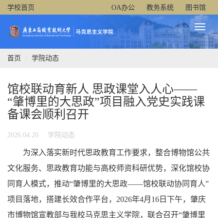
学校首页
OA办公
教务系统
图书馆
Toggl
Naviga
首页
学院动态
馆校联动育新人 思政课堂入人心——
“肇博里的大思政”项目融入党史实践课
备课会顺利召开
2026.04.20
学院动态
为深入落实新时代思政教育工作要求，整合博物馆公共
文化服务、思政教育功能与高校师资科研优势，深化馆校协
同育人模式，推动“肇博里的大思政——馆校联动协同育人”
项目落地，搭建长效合作平台，2026年4月16日下午，肇庆
市博物馆宣教部与我校马克思主义学院，联合召开“肇博里