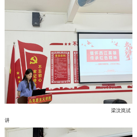
梁汶岚试
讲