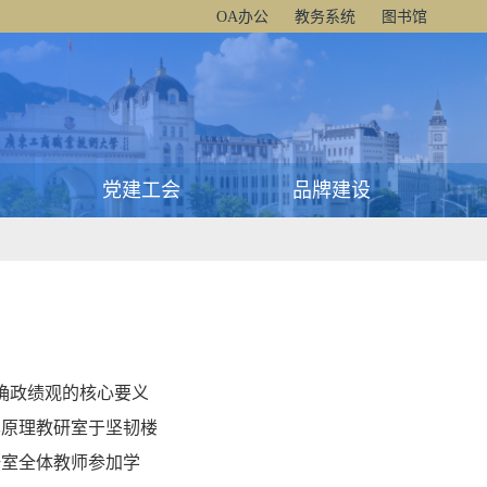
OA办公
教务系统
图书馆
党建工会
品牌建设
确政绩观的核心要义
本原理教研室于坚韧楼
研室全体教师参加学